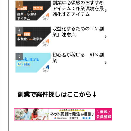
副業に必須級のおすすめ
アイテム：作業環境を最
適化するアイテム
収益化するための「AI副
業」注意点
初心者が稼げる AI×副
業
副業で案件探しはここから↓