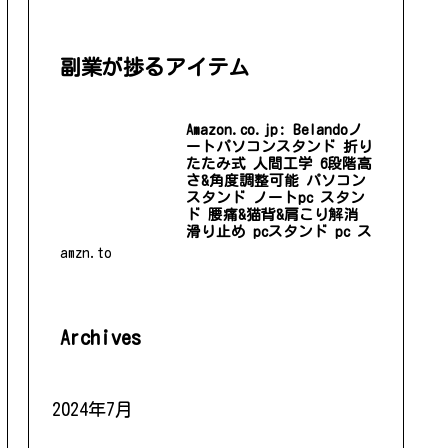
副業が捗るアイテム
Amazon.co.jp: Belandoノ
ートパソコンスタンド 折り
たたみ式 人間工学 6段階高
さ&角度調整可能 パソコン
スタンド ノートpc スタン
ド 腰痛&猫背&肩こり解消
滑り止め pcスタンド pc ス
タンド laptop stand 姿勢
amzn.to
改善 スタンド PC mac
11~17インチ対応 : 文房
具・オフィス用品
Amazon.co.jp: Belandoノートパソ
コンスタンド 折りたたみ式 人間
Archives
工学 6段階高さ&角度調整可能 パ
ソコンスタンド ノートpc スタン
ド 腰痛&猫背&肩こり解消 滑り止
め pcスタンド pc スタンド
laptop sta...
2024年7月